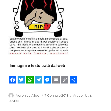
-Immagini e testo tratti dal web-
F
T
W
T
M
E
C
C
a
w
h
e
e
m
o
o
Autore
Pubblicato
Categorie
Veronica Allodi
7 Gennaio 2018
Articoli Utili
,
I
il
Levrieri
c
i
a
l
s
a
p
n
e
t
t
e
s
i
y
d