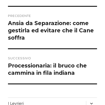
b
t
s
g
e
l
L
i
Navigazione
o
e
A
r
n
i
v
PRECEDENTE
o
r
p
a
g
n
i
articoli
Ansia da Separazione: come
Articolo
k
p
m
e
k
d
precedente:
gestirla ed evitare che il Cane
r
i
soffra
SUCCESSIVO
Processionaria: il bruco che
Articolo
successivo:
cammina in fila indiana
apri
I Levrieri