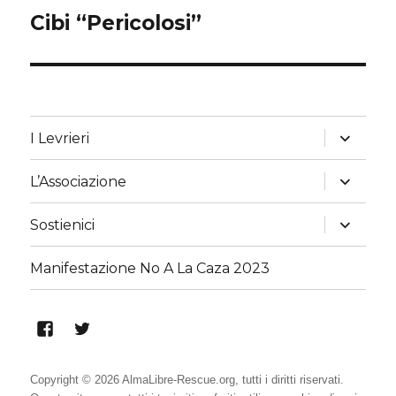
Cibi “Pericolosi”
Articolo
successivo:
apri
I Levrieri
i
menu
child
apri
L’Associazione
i
menu
child
apri
Sostienici
i
menu
child
Manifestazione No A La Caza 2023
Alma
Alma
Libre
Libre
Rescue
Rescue
Copyright © 2026 AlmaLibre-Rescue.org, tutti i diritti riservati.