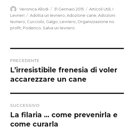
a
w
h
e
e
m
o
o
Autore
Pubblicato
Categorie
Veronica Allodi
31 Gennaio 2015
Articoli Utili
,
I
il
Tag
Levrieri
Adotta un levriero
,
Adozione cane
,
Adozioni
c
i
a
l
s
a
p
n
levriero
,
Cucciolo
,
Galgo
,
Levriero
,
Organizzazione no
e
t
t
e
s
i
y
d
profit
,
Podenco
,
Salva un levriero
b
t
s
g
e
l
L
i
o
e
A
r
n
i
v
o
r
p
a
g
n
i
Navigazione
PRECEDENTE
k
p
m
e
k
d
articoli
L’irresistibile frenesia di voler
Articolo
r
i
precedente:
accarezzare un cane
SUCCESSIVO
La filaria … come prevenirla e
Articolo
successivo:
come curarla