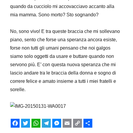
quando da cucciolo mi accovacciavo accanto alla
mia mamma. Sono morto? Sto sognando?
No, sono vivo! E tra queste braccia che mi sollevano
piano, sento che forse una speranza ancora esiste,
forse non tutti gli umani pensano che noi galgos
siamo solo oggetti da usare e buttare quando non
servono più. E’ con questa nuova speranza che mi
lascio andare tra le braccia della donna e sogno di
correre felice e amato insieme a tutti i miei fratelli e
sorelle.
F
T
W
T
M
E
C
C