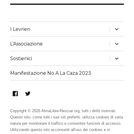
apri
I Levrieri
i
menu
child
apri
L’Associazione
i
menu
child
apri
Sostienici
i
menu
child
Manifestazione No A La Caza 2023
Alma
Alma
Libre
Libre
Rescue
Rescue
Copyright © 2026 AlmaLibre-Rescue.org, tutti i diritti riservati.
Questo sito, come tutti i tuoi siti preferiti, utilizza cookies di varia
su
su
natura per monitorare il traffico e consentire funzioni di accesso.
Facebook
Twitter
Utilizzando questo sito acconsenti all'uso dei cookies e in