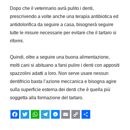
Dopo che il veterinario avrà pulito i denti,
prescrivendo a volte anche una terapia antibiotica ed
antidolorifica da seguire a casa, bisognerà seguire
tutte le misure necessarie per evitare che il tartaro si
riformi.
Quindi, oltre a seguire una buona alimentazione,
molti cani si abituano a farsi pulire i denti con appositi
spazzolini adatti a loro. Non serve usare nessun
dentifricio basta l’azione meccanica e bisogna agire
sulla superficie esterna dei denti che è quella più
soggetta alla formazione del tartaro.
F
T
W
T
M
E
C
C