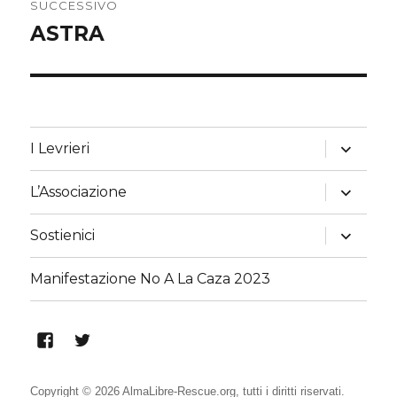
SUCCESSIVO
ASTRA
Articolo
successivo:
apri
I Levrieri
i
menu
child
apri
L’Associazione
i
menu
child
apri
Sostienici
i
menu
child
Manifestazione No A La Caza 2023
Alma
Alma
Libre
Libre
Rescue
Rescue
Copyright © 2026 AlmaLibre-Rescue.org, tutti i diritti riservati.