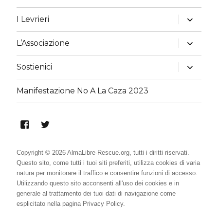
apri
I Levrieri
i
menu
child
apri
L’Associazione
i
menu
child
apri
Sostienici
i
menu
child
Manifestazione No A La Caza 2023
Alma
Alma
Libre
Libre
Rescue
Rescue
Copyright © 2026 AlmaLibre-Rescue.org, tutti i diritti riservati.
Questo sito, come tutti i tuoi siti preferiti, utilizza cookies di varia
su
su
natura per monitorare il traffico e consentire funzioni di accesso.
Facebook
Twitter
Utilizzando questo sito acconsenti all'uso dei cookies e in
generale al trattamento dei tuoi dati di navigazione come
esplicitato nella pagina
Privacy Policy
.