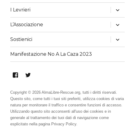
apri
I Levrieri
i
menu
child
apri
L’Associazione
i
menu
child
apri
Sostienici
i
menu
child
Manifestazione No A La Caza 2023
Alma
Alma
Libre
Libre
Rescue
Rescue
Copyright © 2026 AlmaLibre-Rescue.org, tutti i diritti riservati.
Questo sito, come tutti i tuoi siti preferiti, utilizza cookies di varia
su
su
natura per monitorare il traffico e consentire funzioni di accesso.
Facebook
Twitter
Utilizzando questo sito acconsenti all'uso dei cookies e in
generale al trattamento dei tuoi dati di navigazione come
esplicitato nella pagina
Privacy Policy
.