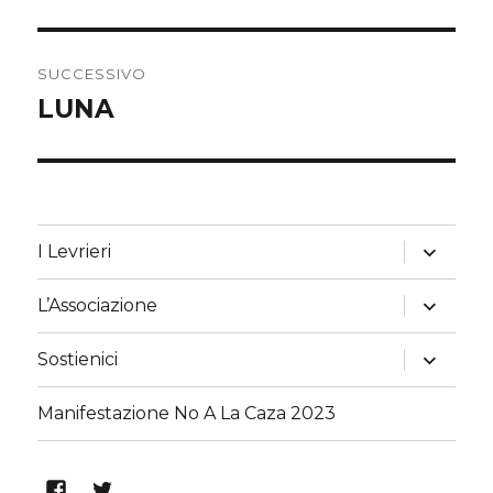
precedente:
r
i
SUCCESSIVO
LUNA
Articolo
successivo:
apri
I Levrieri
i
menu
child
apri
L’Associazione
i
menu
child
apri
Sostienici
i
menu
child
Manifestazione No A La Caza 2023
Alma
Alma