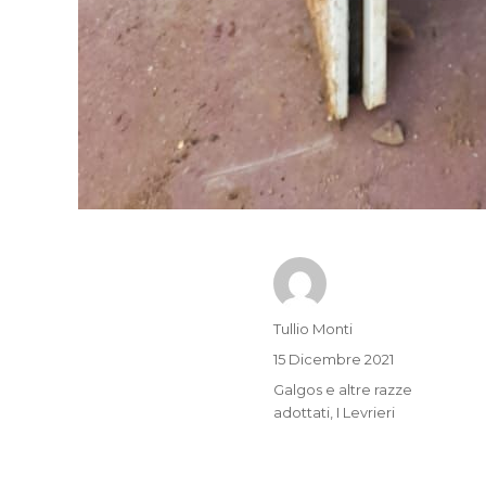
Autore
Tullio Monti
Pubblicato
15 Dicembre 2021
il
Categorie
Galgos e altre razze
adottati
,
I Levrieri