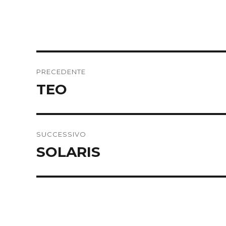
Navigazione
PRECEDENTE
articoli
TEO
Articolo
precedente:
SUCCESSIVO
SOLARIS
Articolo
successivo: