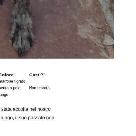
Colore
Gatti?
*
marrone tigrato
scuro a pelo
Non testato
lungo
 stata accolta nel nostro
o lungo, il suo passato non