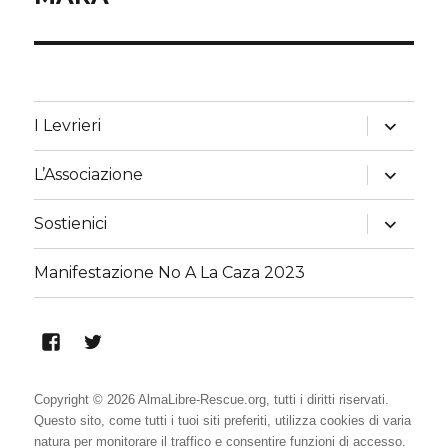
successivo:
apri
I Levrieri
i
menu
child
apri
L’Associazione
i
menu
child
apri
Sostienici
i
menu
child
Manifestazione No A La Caza 2023
Alma
Alma
Libre
Libre
Rescue
Rescue
Copyright © 2026 AlmaLibre-Rescue.org, tutti i diritti riservati.
Questo sito, come tutti i tuoi siti preferiti, utilizza cookies di varia
su
su
natura per monitorare il traffico e consentire funzioni di accesso.