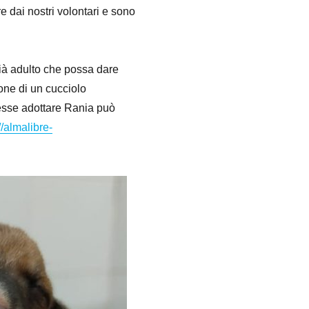
re dai nostri volontari e sono
già adulto che possa dare
ione di un cucciolo
lesse adottare Rania può
//almalibre-