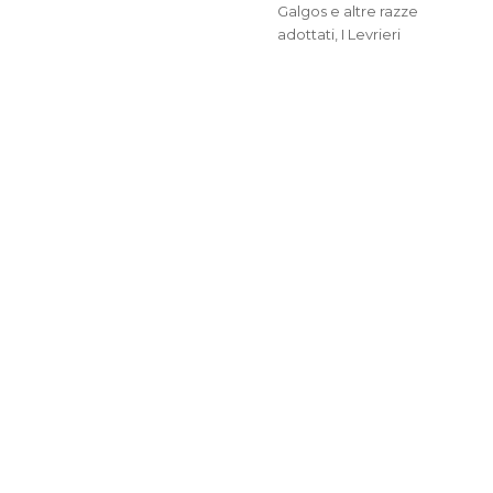
il
Categorie
Galgos e altre razze
adottati
,
I Levrieri