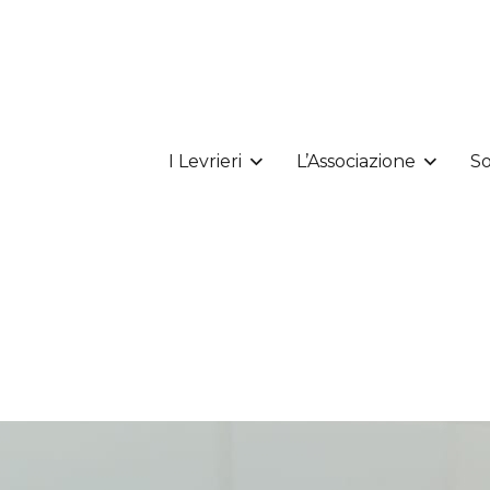
I Levrieri
L’Associazione
So