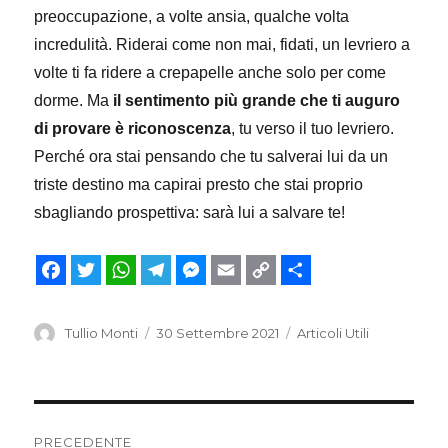
preoccupazione, a volte ansia, qualche volta
incredulità. Riderai come non mai, fidati, un levriero a
volte ti fa ridere a crepapelle anche solo per come
dorme. Ma
il sentimento più grande che ti auguro
di provare è riconoscenza
, tu verso il tuo levriero.
Perché ora stai pensando che tu salverai lui da un
triste destino ma capirai presto che stai proprio
sbagliando prospettiva: sarà lui a salvare te!
F
T
W
T
M
E
C
C
a
w
h
e
e
m
o
o
Autore
Pubblicato
Categorie
Tullio Monti
30 Settembre 2021
Articoli Utili
il
c
i
a
l
s
a
p
n
e
t
t
e
s
i
y
d
Navigazione
b
t
s
g
e
l
L
i
PRECEDENTE